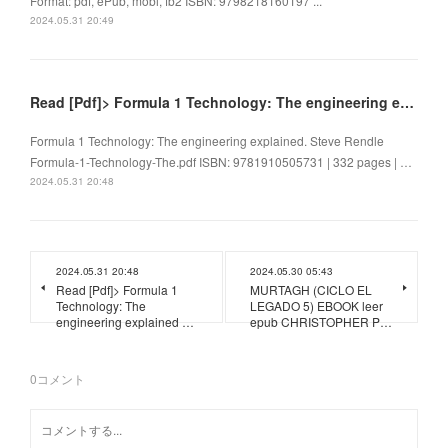
Format: pdf, ePub, mobi, fb2 ISBN: 9798218160197 ...
2024.05.31 20:49
Read [Pdf]> Formula 1 Technology: The engineering explained by Steve Rendle
Formula 1 Technology: The engineering explained. Steve Rendle
Formula-1-Technology-The.pdf ISBN: 9781910505731 | 332 pages | …
2024.05.31 20:48
2024.05.31 20:48
2024.05.30 05:43
Read [Pdf]> Formula 1
MURTAGH (CICLO EL
Technology: The
LEGADO 5) EBOOK leer
engineering explained …
epub CHRISTOPHER P…
0
コメント