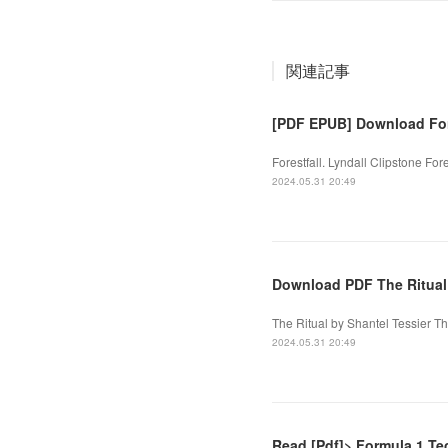
関連記事
[PDF EPUB] Download Fore
Forestfall. Lyndall Clipstone Fo
2024.05.31 20:49
Download PDF The Ritual 
The Ritual by Shantel Tessier T
2024.05.31 20:49
Read [Pdf]> Formula 1 Te