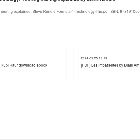
neering explained. Steve Rendle Formula-1-Technology-The.pdf ISBN: 97819105057
2024.05.25 18:19
by Rupi Kaur download ebook
[PDF] Les impatientes by Djaïli A