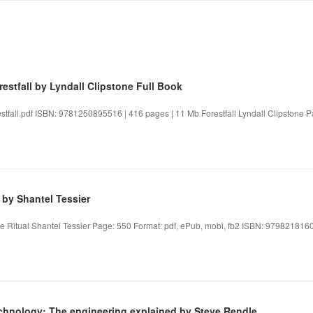
stfall by Lyndall Clipstone Full Book
restfall.pdf ISBN: 9781250895516 | 416 pages | 11 Mb Forestfall Lyndall Clipstone Pa
by Shantel Tessier
he Ritual Shantel Tessier Page: 550 Format: pdf, ePub, mobi, fb2 ISBN: 9798218160
chnology: The engineering explained by Steve Rendle