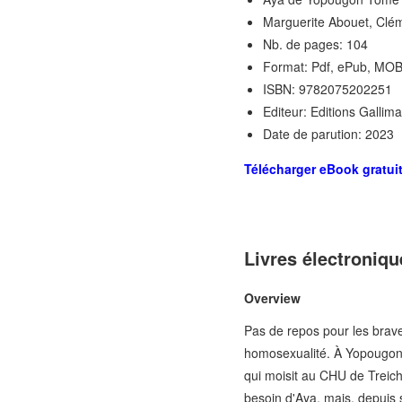
Marguerite Abouet, Clé
Nb. de pages: 104
Format: Pdf, ePub, MOB
ISBN: 9782075202251
Editeur: Editions Gallim
Date de parution: 2023
Télécharger eBook gratui
Livres électroniq
Overview
Pas de repos pour les brave
homosexualité. À Yopougon, i
qui moisit au CHU de Treichv
besoin d'Aya. mais, depuis s