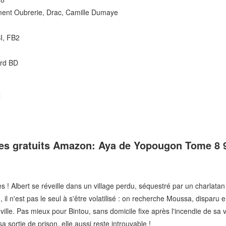
ment Oubrerie, Drac, Camille Dumaye
I, FB2
ard BD
t
ues gratuits Amazon: Aya de Yopougon Tome 8
s ! Albert se réveille dans un village perdu, séquestré par un charlata
l n'est pas le seul à s'être volatilisé : on recherche Moussa, disparu e
ille. Pas mieux pour Bintou, sans domicile fixe après l'incendie de sa vi
a sortie de prison, elle aussi reste introuvable !