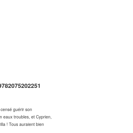
 9782075202251
n censé guérir son
n eaux troubles, et Cyprien,
lla ! Tous auraient bien