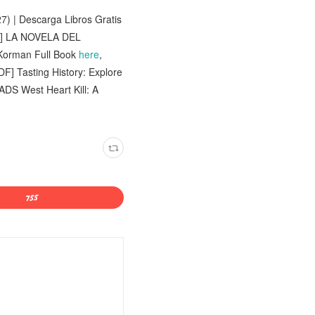
 Descarga Libros Gratis
bi] LA NOVELA DEL
Korman Full Book
here
,
PDF] Tasting History: Explore
S West Heart Kill: A