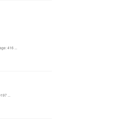
ge: 416 ...
197 ...