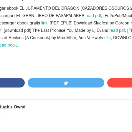
rgar ebook EL JURAMENTO DEL DRAGÓN (CAZADORES OSCUROS 27) |
descargar} EL GRAN LIBRO DE PASAPALABRA
read pdf
, [Pdf/ePub/Mo
scargar ebook gratis
link
, [PDF EPUB] Download Slugfest by Gordon 
f
, [download pdf] The Last Promise You Made by Lj Evans
read pdf
, [
rs of Recipes (A Cookbook) by Max Miller, Ann Volkwein
site
, DOWNLOAD
read book
,
fugh's Ownd
ー