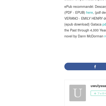
ePub recommandé: Desca
(PDF - EPUB)
here
, {pdf 
VERANO - EMILY HENRY de
{epub download} Gataca
pd
the Past through 4,000 Yea
novel by Dann McDorman
uwulyssa
フォロ